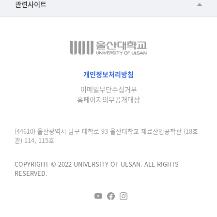
관련사이트
▷일본어·일본학과
과학영재교육원
교수협의회
▷중국어·중국학과
교무처교직팀
구내(경남)은행
▷프랑스어·프랑스학과
국어문화원
노동조합
▷스페인·중남미학과
국제교류처
생명윤리위원회
개인정보처리방침
▷역사·문화학과
기초과학연구소
이메일무단수집거부
온라인 기술거래 플랫폼
▷철학·상담학과
홈페이지의무공개대상
물리BK 미래혁신응집물질물리인재교육연구단
울산대신문
■사회과학대학
메이커스페이스
울산대학교 총동문회
(44610) 울산광역시 남구 대학로 93 울산대학교 재료산업공학관 (18호
▷사회과학부
관) 114, 115호
미래기술혁신융합형인재양성센터
울산대학교병원
ㆍ경제학전공
반구대암각화유적보존연구소
COPYRIGHT © 2022 UNIVERSITY OF ULSAN. ALL RIGHTS
캠퍼스안전관리
ㆍ행정학전공
RESERVED.
보육교사교육원
UCLASS
ㆍ국제관계학전공
산학연협력선도대학육성사업(LINC3.0)사업단
ㆍ사회·복지학전공
스마트전자(ICT) 창의·융합기술 인력양성사업단