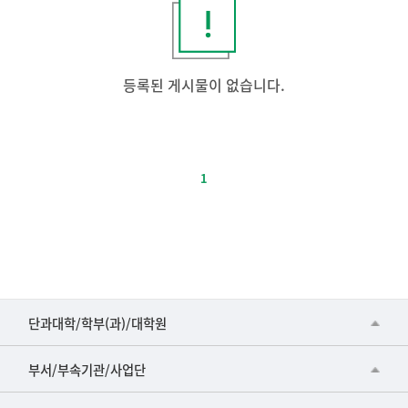
등록된 게시물이 없습니다.
1
■인문대학
단과대학/학부(과)/대학원
▷국어국문학부
공동기기센터
부서/부속기관/사업단
▷영어영문학과
공학교육혁신센터
건강가정지원센터