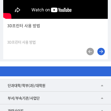
3D프린터 사용 방법
3D프린터 사용 방법
■인문대학
단과대학/학부(과)/대학원
▷국어국문학부
공동기기센터
부서/부속기관/사업단
▷영어영문학과
공학교육혁신센터
건강가정지원센터
관련사이트