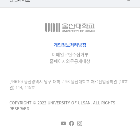
▷일본어·일본학과
과학영재교육원
교수협의회
▷중국어·중국학과
교무처교직팀
구내(경남)은행
▷프랑스어·프랑스학과
국어문화원
노동조합
▷스페인·중남미학과
국제교류처
생명윤리위원회
개인정보처리방침
▷역사·문화학과
기초과학연구소
이메일무단수집거부
온라인 기술거래 플랫폼
▷철학·상담학과
홈페이지의무공개대상
물리BK 미래혁신응집물질물리인재교육연구단
울산대신문
■사회과학대학
메이커스페이스
울산대학교 총동문회
(44610) 울산광역시 남구 대학로 93 울산대학교 재료산업공학관 (18호
▷사회과학부
관) 114, 115호
미래기술혁신융합형인재양성센터
울산대학교병원
ㆍ경제학전공
반구대암각화유적보존연구소
COPYRIGHT © 2022 UNIVERSITY OF ULSAN. ALL RIGHTS
캠퍼스안전관리
ㆍ행정학전공
RESERVED.
보육교사교육원
UCLASS
ㆍ국제관계학전공
산학연협력선도대학육성사업(LINC3.0)사업단
ㆍ사회·복지학전공
스마트전자(ICT) 창의·융합기술 인력양성사업단